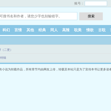
账号：
科幻
言情
其他
经典
同人
高辣
耽美
情欲
古耽
萎靡（二更）
诞特辑
有小说为转载作品，所有章节均由网友上传，转载至本站只是为了宣传本书让更多读