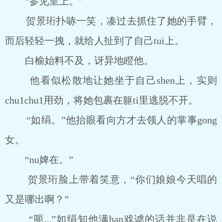
“参见皇上。”
贺景珩扑哧一笑，凑过去抓住了她的手臂，
而后轻轻一拽，就给人扯到了自己tui上。
白榆始料不及，讶异地瞪他。
他看似松散地让她坐于自己shen上，实则
chu1chu1用劲，将她包裹在躯ti里逃脱不开。
“如绢。”他抬眼看向方才去领人的掌事gong
女。
“nu婢在。”
贺景珩脸上带着笑意，“你们娘娘今天唱的
又是哪出啊？”
“呃...”如绢知他满han戏谑的话并非是在说