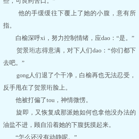
些，可良药苦口。”
他的手缓缓往下覆上了她的小腹，意有所
指。
白榆深呼xi，努力控制情绪，应dao：“是。”
贺景珩志得意满，对下人们dao：“你们都下
去吧。”
gong人们退了个干净，白榆再也无法忍受，
反手甩在了贺景珩脸上。
他被打偏了tou，神情微愣。
旋即，又恢复成那派她如何也拿他没办法的
油盐不进，顾自沿着她的下腹抚摸起来。
“怎么还没有动静呢。”