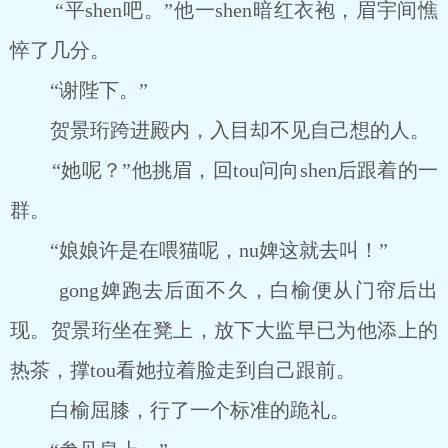
“平shen吧。”他一shen暗红衣袍，眉宇间憔
悴了几分。
“谢陛下。”
贺景珩跨进殿内，入目却不见自己想的人。
“她呢？”他挑眉，回tou问向shen后跟着的一
群。
“娘娘许是在喂猫呢，nu婢这就去叫！”
gong婢跑去后面不久，白榆便从门帘后出
现。贺景珩坐在凳上，放下大监早已为他添上的
热茶，撑tou看她拉着脸走到自己跟前。
白榆屈膝，行了一个标准的跪礼。