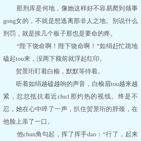
那刑库是何地，像她这样好不容易爬到领事
gong女的，不就是想逃离那非人之地。别说什么
刑罚，就是挨几个板子那也是要命的疼。
“陛下饶命啊！陛下饶命啊！”如绢赶忙跪地
磕起tou来，没两下额前就浮起红印。
贺景珩盯着白榆，默默等待着。
听着如绢越磕越响的声音，白榆眉tou越来越
紧，忿忿抵抗着近chu1那灼热的视线。终是不
忍，她在心中啐了一声，扒住贺景珩的脖颈，在
他脸上亲了一口。
他chun角勾起，挥了挥手dao：“行了，起来