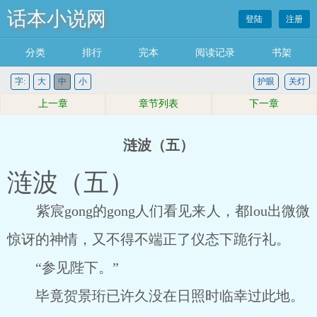
话本小说网
登陆
注册
分类
排行
完本
阅读记录
书架
字:
大
中
小
护眼
关灯
上一章
章节列表
下一章
涟波（五）
涟波（五）
紫宸gong的gong人们看见来人，都lou出微微
惊讶的神情，又不得不端正了仪态下跪行礼。
“参见陛下。”
毕竟贺景珩已许久没在日照时临幸过此地。