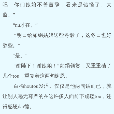
吧，你们娘娘不善言辞，看来是错怪了。大
监。”
“nu才在。”
“明日给如绢姑娘送些冬缎子，这冬日也好
熬些。”
“是。”
“谢陛下！谢娘娘！”如绢领赏，又重重磕了
几个tou，重复着这两句谢恩。
白榆houtou发涩。仅仅是他两句话而已，就
让别人毫无尊严的在这许多人面前下跪磕tou，还
得感恩dai德。