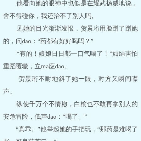
他看向她的眼神中也似是在耀武扬威地说，
舍不得碰你，我还治不了别人吗。
见她的目光渐渐发恨，贺景珩用脸蹭了蹭她
的，问dao：“药都有好好喝吗？”
“有的！娘娘日日都一口气喝了！”如绢害怕
重蹈覆辙，立ma应dao。
贺景珩不耐地斜了她一眼，对方又瞬间噤
声。
纵使千万个不情愿，白榆也不敢再拿别人的
安危冒险，低声dao：“喝了。”
“真乖。”他举起她的手把玩，“那药是难喝了