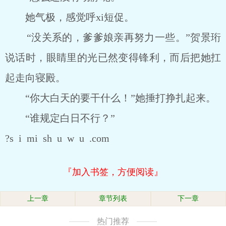
她气极，感觉呼xi短促。
“没关系的，爹爹娘亲再努力一些。”贺景珩
说话时，眼睛里的光已然变得锋利，而后把她扛
起走向寝殿。
“你大白天的要干什么！”她捶打挣扎起来。
“谁规定白日不行？”
?s i mi sh u w u .com
『加入书签，方便阅读』
上一章
章节列表
下一章
热门推荐