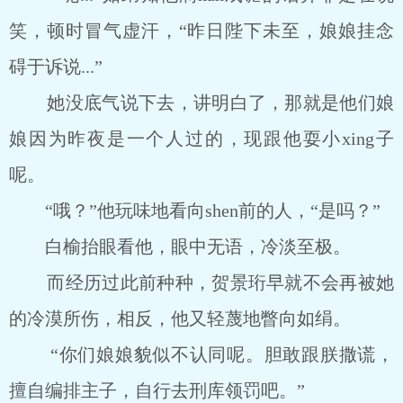
笑，顿时冒气虚汗，“昨日陛下未至，娘娘挂念
碍于诉说...”
她没底气说下去，讲明白了，那就是他们娘
娘因为昨夜是一个人过的，现跟他耍小xing子
呢。
“哦？”他玩味地看向shen前的人，“是吗？”
白榆抬眼看他，眼中无语，冷淡至极。
而经历过此前种种，贺景珩早就不会再被她
的冷漠所伤，相反，他又轻蔑地瞥向如绢。
“你们娘娘貌似不认同呢。胆敢跟朕撒谎，
擅自编排主子，自行去刑库领罚吧。”