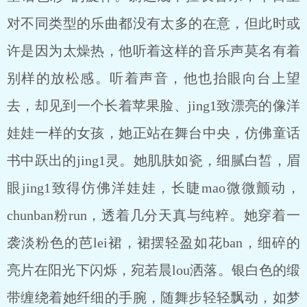
对不同类型的乐曲都没有太多的在意，但此时或
许是因为太燥热，他听着这样的音乐声莫名有着
别样的放松感。听着声音，他也抬眼向台上望
去，却见到一个长着苹果脸、jing1致漂亮的像洋
娃娃一样的女孩，她正站在舞台中央，仿佛童话
书中跃出的jing1灵。她肌肤如瓷，细腻白皙，眉
眼jing1致得仿佛洋娃娃，长睫mao微微颤动，
chunban粉run，透着几分天真与纯粹。她穿着一
袭淡粉色的芭lei裙，裙摆轻盈如花ban，细碎的
亮片在阳光下闪烁，宛若晨lou洒落。银白色的缎
带缠绕着她纤细的手腕，随舞步轻轻飘动，如梦