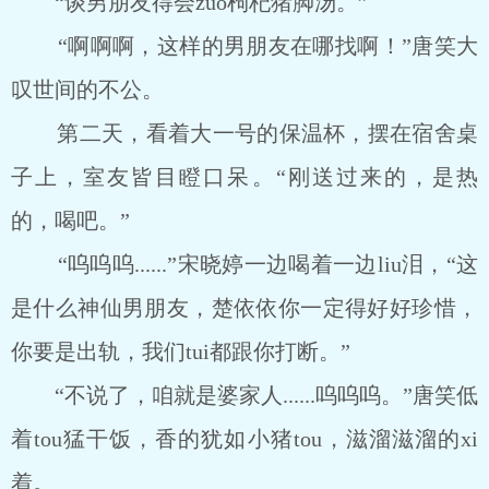
“谈男朋友得会zuo枸杞猪脚汤。”
“啊啊啊，这样的男朋友在哪找啊！”唐笑大
叹世间的不公。
第二天，看着大一号的保温杯，摆在宿舍桌
子上，室友皆目瞪口呆。“刚送过来的，是热
的，喝吧。”
“呜呜呜......”宋晓婷一边喝着一边liu泪，“这
是什么神仙男朋友，楚依依你一定得好好珍惜，
你要是出轨，我们tui都跟你打断。”
“不说了，咱就是婆家人......呜呜呜。”唐笑低
着tou猛干饭，香的犹如小猪tou，滋溜滋溜的xi
着。