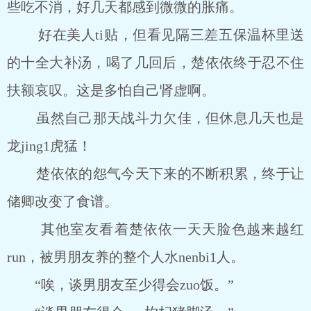
些吃不消，好几天都感到微微的胀痛。
好在美人ti贴，但看见隔三差五保温杯里送
的十全大补汤，喝了几回后，楚依依终于忍不住
扶额哀叹。这是多怕自己肾虚啊。
虽然自己那天战斗力欠佳，但休息几天也是
龙jing1虎猛！
楚依依的怨气今天下来的不断积累，终于让
储卿改变了食谱。
其他室友看着楚依依一天天脸色越来越红
run，被男朋友养的整个人水nenbi1人。
“唉，谈男朋友至少得会zuo饭。”