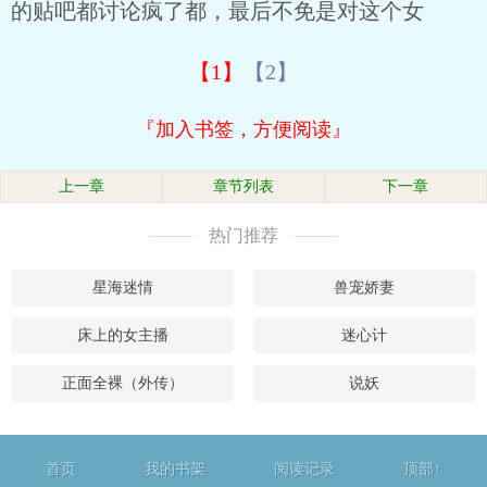
的贴吧都讨论疯了都，最后不免是对这个女
【1】
【2】
『加入书签，方便阅读』
上一章
章节列表
下一章
热门推荐
星海迷情
兽宠娇妻
床上的女主播
迷心计
正面全裸（外传）
说妖
首页
我的书架
阅读记录
顶部↑