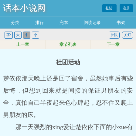
话本小说网
登陆
注册
分类
排行
完本
阅读记录
书架
字:
大
中
小
护眼
关灯
上一章
章节列表
下一章
社团活动
楚依依那天晚上还是回了宿舍，虽然她事后有些
后悔，但想到回来就是间接的保证男朋友的安
全，真怕自己半夜起来色心肆起，忍不住又爬上
男朋友的床。
那一天强烈的xing爱让楚依依下面的小xue有